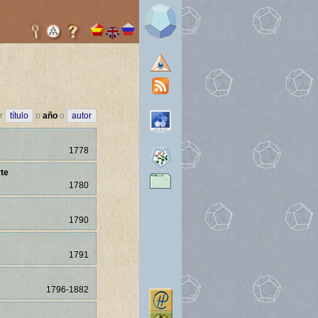
or
título
o
año
o
autor
1778
rte
1780
1790
1791
1796-1882