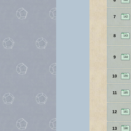
6
198
7
142
8
143
9
144
10
155
11
195
12
161
13
196