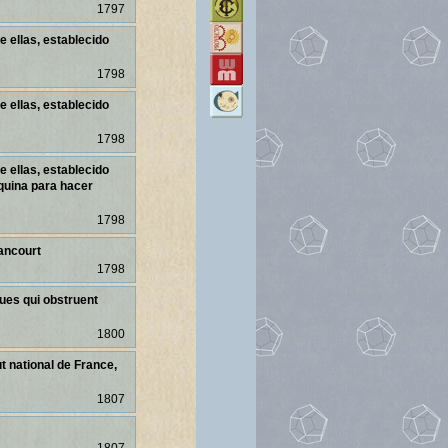
1797
e ellas, establecido
1798
e ellas, establecido
1798
e ellas, establecido
áquina para hacer
1798
tancourt
1798
ues qui obstruent
1800
t national de France,
1807