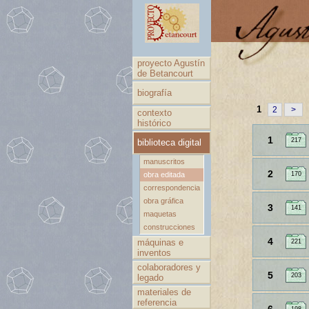
proyecto Agustín
de Betancourt
biografía
1
2
>
contexto
histórico
1
217
biblioteca digital
manuscritos
2
obra editada
170
correspondencia
obra gráfica
3
141
maquetas
construcciones
4
máquinas e
221
inventos
colaboradores y
5
203
legado
materiales de
referencia