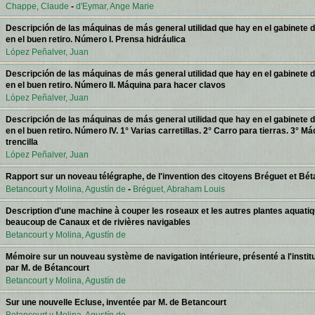
Chappe, Claude
-
d'Eymar, Ange Marie
Descripción de las máquinas de más general utilidad que hay en el gabinete d
en el buen retiro. Número I. Prensa hidráulica
López Peñalver, Juan
Descripción de las máquinas de más general utilidad que hay en el gabinete d
en el buen retiro. Número II. Máquina para hacer clavos
López Peñalver, Juan
Descripción de las máquinas de más general utilidad que hay en el gabinete d
en el buen retiro. Número IV. 1° Varias carretillas. 2° Carro para tierras. 3° M
trencilla
López Peñalver, Juan
Rapport sur un noveau télégraphe, de l'invention des citoyens Bréguet et Bé
Betancourt y Molina, Agustín de
-
Bréguet, Abraham Louis
Description d'une machine à couper les roseaux et les autres plantes aquatiq
beaucoup de Canaux et de rivières navigables
Betancourt y Molina, Agustín de
Mémoire sur un nouveau système de navigation intérieure, présenté a l'institu
par M. de Bétancourt
Betancourt y Molina, Agustín de
Sur une nouvelle Ecluse, inventée par M. de Betancourt