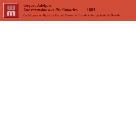
Coquet, Adolphe
Une excursion aux îles Canaries.
1884
Cedido para su digitalización por
Museo de Historia y Antropología de Tenerife