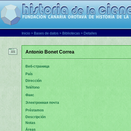
Inicio
>
Bases de datos
>
Bibliotecas
> Detalles
Antonio Bonet Correa
221
Веб-страница
País
Dirección
Teléfono
Факс
Электронная почта
Préstamos
Descripción
Notas
Áreas