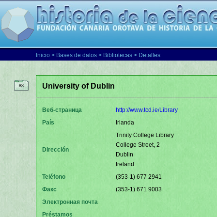
Inicio
>
Bases de datos
>
Bibliotecas
> Detalles
University of Dublin
88
Веб-страница
http://www.tcd.ie/Library
País
Irlanda
Trinity College Library
College Street, 2
Dirección
Dublin
Ireland
Teléfono
(353-1) 677 2941
Факс
(353-1) 671 9003
Электронная почта
Préstamos