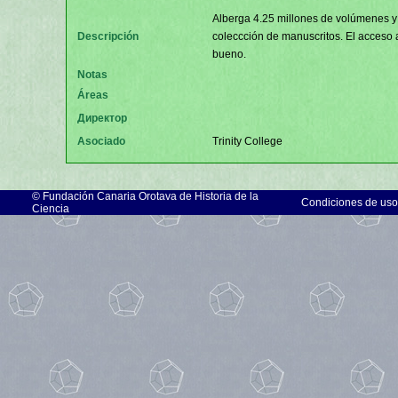
Alberga 4.25 millones de volúmenes y
Descripción
coleccción de manuscritos. El acceso 
bueno.
Notas
Áreas
Директор
Asociado
Trinity College
©
Fundación Canaria Orotava de Historia de la
Condiciones de uso
Ciencia