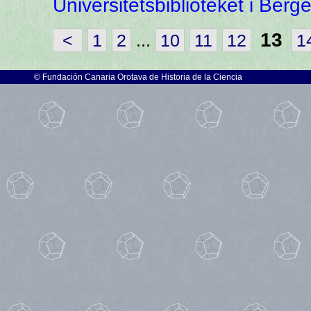
Universitetsbiblioteket i Berg
13
<
1
2
...
10
11
12
1
©
Fundación Canaria Orotava de Historia de la Ciencia