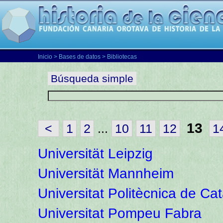
Inicio
>
Bases de datos
> Bibliotecas
Búsqueda simple
13
<
1
2
...
10
11
12
1
Universität Leipzig
Universität Mannheim
Universitat Politècnica de Ca
Universitat Pompeu Fabra