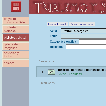
proyecto
Turismo y Salud
Búsqueda simple
Búsqueda avanzada
contexto
histórico
Autor
Título
biblioteca digital
Categoría científica
galería de
Biblioteca
imágenes
anuncios y
tablas
1 resultados
enlaces
Teneriffe: personal experiences of t
1
20
Strettell, George W.
1 resultados