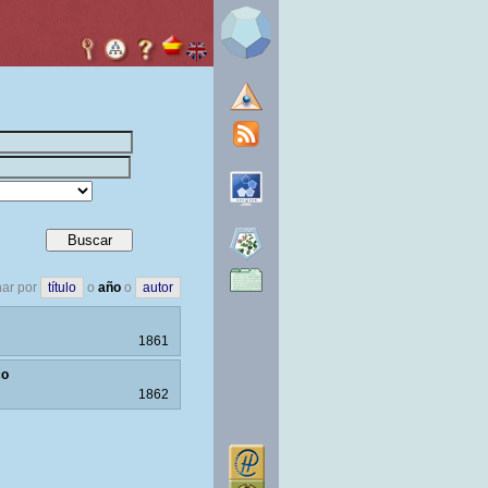
ar por
título
o
año
o
autor
1861
co
1862