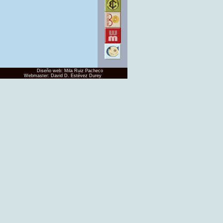
Diseño web: Mila Ruiz Pacheco
Webmaster:
David D. Estévez Durey