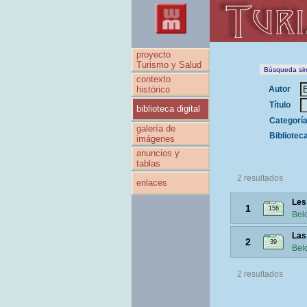
proyecto
Turismo y Salud
Búsqueda si
contexto
histórico
Autor
Título
biblioteca digital
Categoría
galería de
Bibliotec
imágenes
anuncios y
tablas
2 resultados
enlaces
Les
1
156
Belc
Las
2
39
Belc
2 resultados