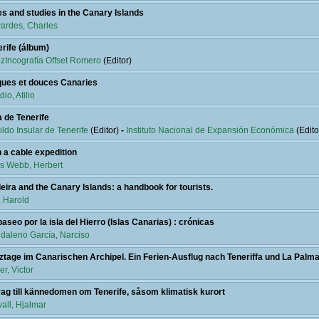
es and studies in the Canary Islands
ardes, Charles
rife (álbum)
zIncografía Offset Romero
(Editor)
ques et douces Canaries
io, Atilio
 de Tenerife
ldo Insular de Tenerife
(Editor)
-
Instituto Nacional de Expansión Económica
(Edito
 a cable expedition
s Webb, Herbert
ira and the Canary Islands: a handbook for tourists.
, Harold
aseo por la isla del Hierro (Islas Canarias) : crónicas
daleno García, Narciso
ztage im Canarischen Archipel. Ein Ferien-Ausflug nach Teneriffa und La Palm
r, Victor
rag till kännedomen om Tenerife, såsom klimatisk kurort
all, Hjalmar