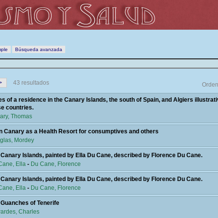
ple
Búsqueda avanzada
>
43 resultados
Orden
s of a residence in the Canary Islands, the south of Spain, and Algiers illustrativ
e countries.
ary, Thomas
n Canary as a Health Resort for consumptives and others
glas, Mordey
 Canary Islands, painted by Ella Du Cane, described by Florence Du Cane.
Cane, Ella
-
Du Cane, Florence
 Canary Islands, painted by Ella Du Cane, described by Florence Du Cane.
Cane, Ella
-
Du Cane, Florence
 Guanches of Tenerife
ardes, Charles