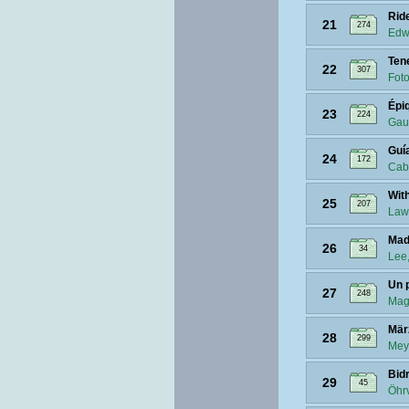
Rid
21
274
Edw
Tene
22
307
Foto
Épi
23
224
Gaud
Guía
24
172
Cabi
With
25
207
Law
Made
26
34
Lee
Un p
27
248
Mag
Mär
28
299
Meye
Bid
29
45
Öhrv