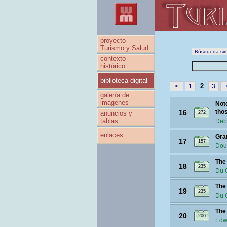
proyecto
Turismo y Salud
Búsqueda sim
contexto
histórico
biblioteca digital
2
<
1
3
galería de
imágenes
Note
16
thos
anuncios y
272
tablas
Deb
enlaces
Gra
17
157
Dou
The
18
235
Du 
The
19
235
Du 
The
20
206
Edw