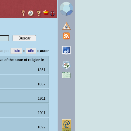
ar por
título
o
año
o
autor
e of the state of religion in
1851
1887
1911
1911
1892