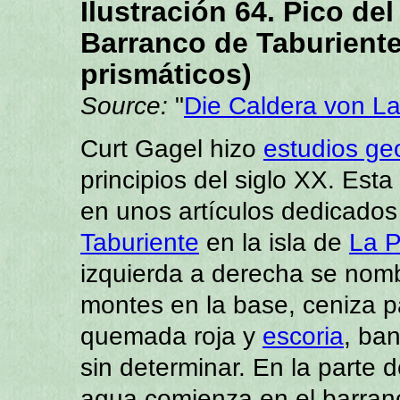
Ilustración 64. Pico del
Barranco de Taburient
prismáticos)
Source:
"
Die Caldera von L
Curt Gagel hizo
estudios ge
principios del siglo XX. Est
en unos artículos dedicados
Taburiente
en la isla de
La 
izquierda a derecha se nomb
montes en la base, ceniza 
quemada roja y
escoria
, ba
sin determinar. En la parte d
agua comienza en el barran