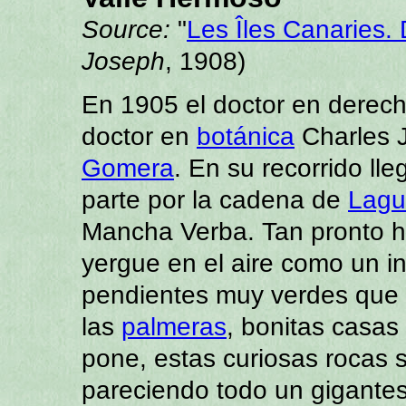
Source:
"
Les Îles Canaries. 
Joseph
, 1908)
En 1905 el doctor en derech
doctor en
botánica
Charles J
Gomera
. En su recorrido ll
parte por la cadena de
Lagu
Mancha Verba. Tan pronto 
yergue en el aire como un 
pendientes muy verdes que 
las
palmeras
, bonitas casa
pone, estas curiosas rocas s
pareciendo todo un gigante