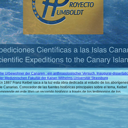
Die Urbewohner der Canaren : ein anthropologischer Versuch. Inaugural-dissertati
der Medizinischen Fakultät der Kaiser-Wilhelms-Universität Strassburg
En 1887 Franz Keibel saca a la luz esta obra dedicada al estudio de los aborígene
de Canarias. Conocedor de las fuentes históricas principales sobre el tema, Keibel
emprende en este libro un recorrido histórico a través de los testimonios de los
cronistas para terminar con el comentario de varias teorías de antropólogos
coetáneos, como Verneau, Retzius, Meigs, Spengel o Hoeven.
Reisestudien auf Tenerife über einige Pflanzen der Kanarischen Inseln und
Bemerkungen über die etwaige Einbürgerung dieser Pflanzen in Deutsch-
Südwestafrika
El propio Leonhard Lindinger afirma en el prólogo de esta obra que a principios del
año 1908 se encontraba en una situación propicia para abundar en el estudio de la