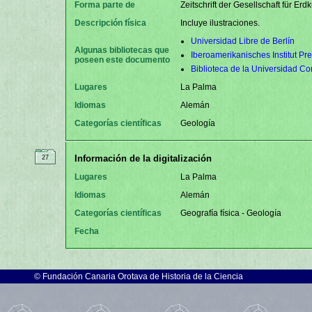
Forma parte de
Zeitschrift der Gesellschaft für Erdk
Descripción física
Incluye ilustraciones.
Universidad Libre de Berlín
Algunas bibliotecas que
Iberoamerikanisches Institut Pre
poseen este documento
Biblioteca de la Universidad C
Lugares
La Palma
Idiomas
Alemán
Categorías científicas
Geología
Información de la digitalización
27
Lugares
La Palma
Idiomas
Alemán
Categorías científicas
Geografía física - Geología
Fecha
©
Fundación Canaria Orotava de Historia de la Ciencia