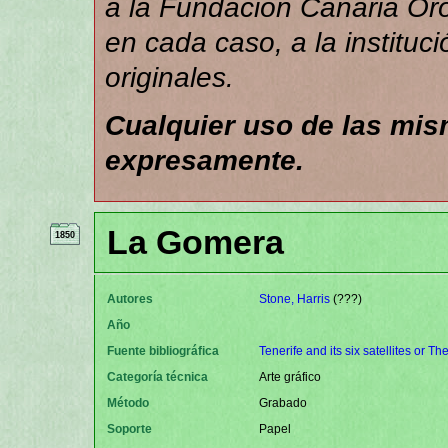
a la Fundación Canaria Orot
en cada caso, a la instituc
originales.
Cualquier uso de las mi
expresamente.
La Gomera
1850
Autores
Stone, Harris
(???)
Año
Fuente bibliográfica
Tenerife and its six satellites or 
Categoría técnica
Arte gráfico
Método
Grabado
Soporte
Papel