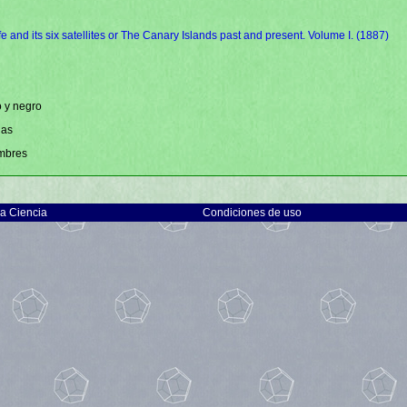
fe and its six satellites or The Canary Islands past and present. Volume I. (1887)
 y negro
ias
mbres
la Ciencia
Condiciones de uso