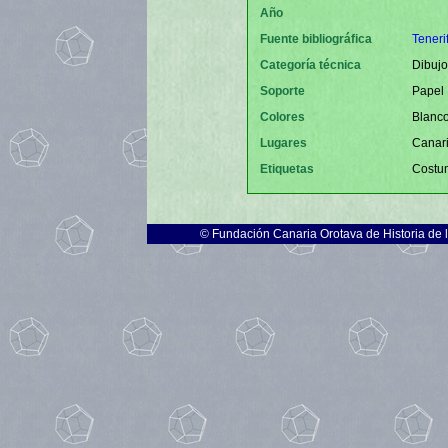
Año
Fuente bibliográfica
Teneri
Categoría técnica
Dibujo
Soporte
Papel
Colores
Blanco
Lugares
Canar
Etiquetas
Costu
©
Fundación Canaria Orotava de Historia de 