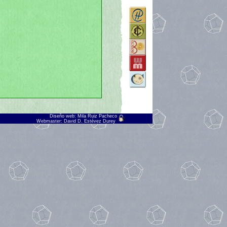
Diseño web: Mila Ruiz Pacheco
Webmaster:
David D. Estévez Durey