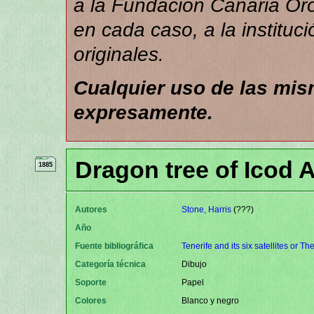
a la Fundación Canaria Orot
en cada caso, a la instituc
originales.
Cualquier uso de las mi
expresamente.
Dragon tree of Icod A
1885
Autores
Stone, Harris
(???)
Año
Fuente bibliográfica
Tenerife and its six satellites or 
Categoría técnica
Dibujo
Soporte
Papel
Colores
Blanco y negro