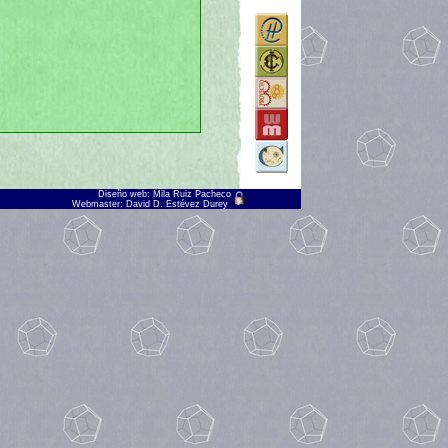
Diseño web: Mila Ruiz Pacheco
Webmaster:
David D. Estévez Durey