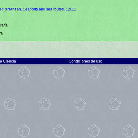
diterranean. Seaports and sea routes. (1911)
rafía
ra
la Ciencia
Condiciones de uso