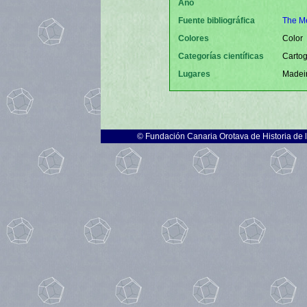
Año
Fuente bibliográfica
The Me
Colores
Color
Categorías científicas
Cartog
Lugares
Madei
©
Fundación Canaria Orotava de Historia de 