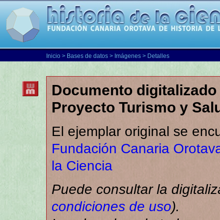
Inicio
>
Bases de datos
>
Imágenes
> Detalles
Documento digitalizado 
Proyecto Turismo y Sal
El ejemplar original se enc
Fundación Canaria Orotava
la Ciencia
Puede consultar la digitali
condiciones de uso
).