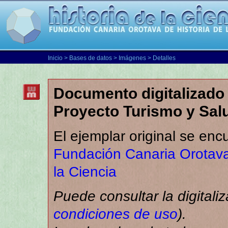
Inicio
>
Bases de datos
>
Imágenes
> Detalles
Documento digitalizado 
Proyecto Turismo y Sal
El ejemplar original se enc
Fundación Canaria Orotava
la Ciencia
Puede consultar la digitali
condiciones de uso
).