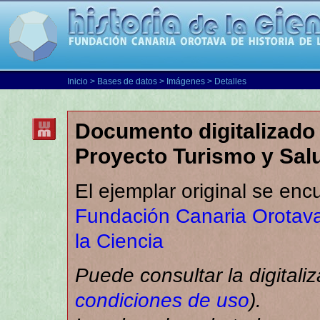
Inicio
>
Bases de datos
>
Imágenes
> Detalles
Documento digitalizado 
Proyecto Turismo y Sal
El ejemplar original se enc
Fundación Canaria Orotava
la Ciencia
Puede consultar la digitali
condiciones de uso
).