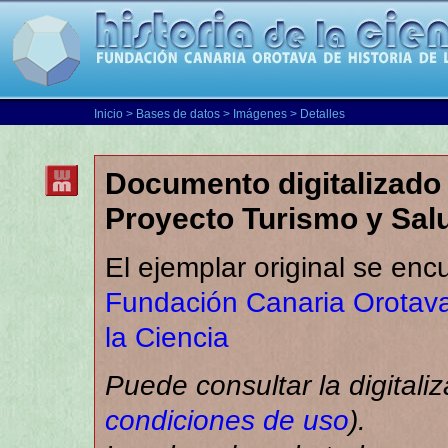
Inicio
>
Bases de datos
>
Imágenes
> Detalles
Documento digitalizado 
Proyecto Turismo y Sal
El ejemplar original se enc
Fundación Canaria Orotava
la Ciencia
Puede consultar la digitali
condiciones de uso
).