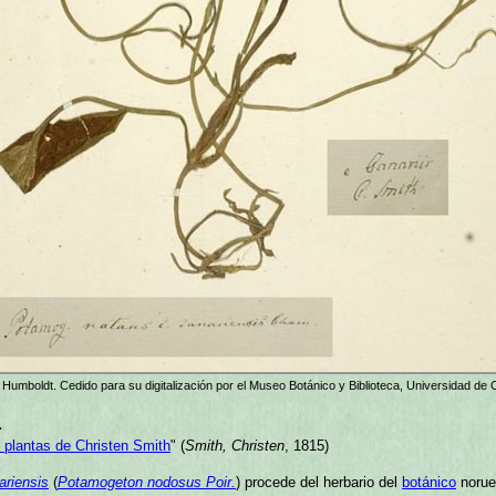
Humboldt. Cedido para su digitalización por el Museo Botánico y Biblioteca, Universidad d
.
 plantas de Christen Smith
" (
Smith, Christen
, 1815)
riensis
(
Potamogeton nodosus Poir.
) procede del herbario del
botánico
noru