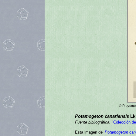
© Proyecto 
Potamogeton canariensis
Lk
Fuente bibliográfica:
"
Colección de
Esta imagen del
Potamogeton cana