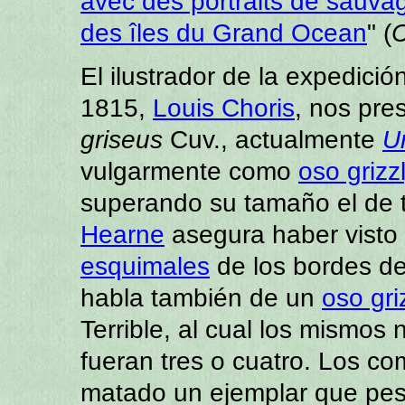
avec des portraits de sauvag
des îles du Grand Ocean
" (
C
El ilustrador de la expedici
1815,
Louis Choris
, nos pre
griseus
Cuv., actualmente
Ur
vulgarmente como
oso grizz
superando su tamaño el de
Hearne
asegura haber visto
esquimales
de los bordes de 
habla también de un
oso gri
Terrible, al cual los mismos
fueran tres o cuatro. Los 
matado un ejemplar que pes