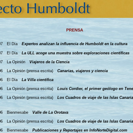
PRENSA
07
El Día
Expertos analizan la influencia de Humboldt en la cultura
07
El Día
La ULL acoge una muestra sobre exploraciones científicas
07
La Opinión
Viajeros de la Ciencia
06
La Opinión (prensa escrita)
Canarias, viajeros y ciencia
06
El Día
La Villa científica
06
La Opinión (prensa escrita)
Louis Cordier, el primer geólogo en Tene
06
La Opinión (prensa escrita)
Los Cuadros de viaje de las Islas Canaria
06
Bienmesabe
Valle de La Orotava
06
La Opinión (prensa escrita)
Los Cuadros de viaje de las Islas Canaria
06
Bienmesabe
Publicaciones y Reportajes en InfoNorteDigital.com