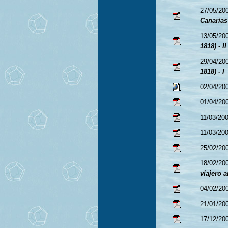
27/05/20
Canarias
13/05/20
1818) - II
29/04/20
1818) - I
02/04/20
01/04/20
11/03/20
11/03/20
25/02/20
18/02/20
viajero 
04/02/20
21/01/20
17/12/20