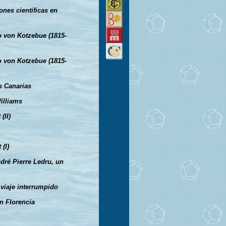
ones científicas en
o von Kotzebue (1815-
o von Kotzebue (1815-
s Canarias
Williams
(II)
 (I)
ndré Pierre Ledru, un
 viaje interrumpido
n Florencia