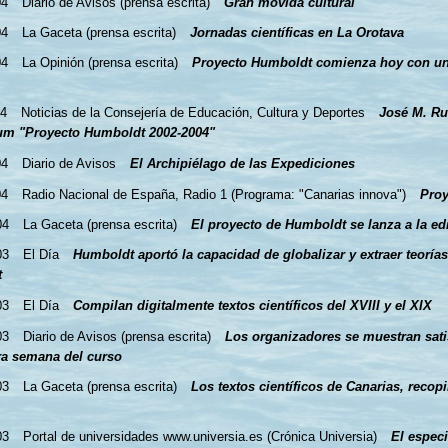
04
Diario de Avisos (prensa escrita)
Gran movida cultural
04
La Gaceta (prensa escrita)
Jornadas científicas en La Orotava
04
La Opinión (prensa escrita)
Proyecto Humboldt comienza hoy con un
04
Noticias de la Consejería de Educación, Cultura y Deportes
José M. Ru
um "Proyecto Humboldt 2002-2004"
04
Diario de Avisos
El Archipiélago de las Expediciones
04
Radio Nacional de España, Radio 1 (Programa: "Canarias innova")
Pro
04
La Gaceta (prensa escrita)
El proyecto de Humboldt se lanza a la edi
03
El Día
Humboldt aportó la capacidad de globalizar y extraer teorías
t
03
El Día
Compilan digitalmente textos científicos del XVIII y el XIX
03
Diario de Avisos (prensa escrita)
Los organizadores se muestran sati
ra semana del curso
03
La Gaceta (prensa escrita)
Los textos científicos de Canarias, recop
03
Portal de universidades www.universia.es (Crónica Universia)
El especi