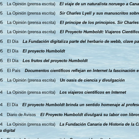
05
La Opinión (prensa escrita)
El viaje de un naturalista noruego a Cana
05
La Opinión (prensa escrita)
Sir Charles Lyell y sus manuscritos sobre
05
La Opinión (prensa escrita)
El príncipe de los principios. Sir Charles 
05
La Opinión (prensa escrita)
El Proyecto Humboldt: Viajeros Científic
05
El Día
La Fundación digitaliza parte del herbario de webb, clave pa
05
El Día
El proyecto Humboldt
05
El Día
Los frutos del proyecto Humboldt
05
El País
Documentos científicos reflejan en Internet la fascinación
05
La Opinión (prensa escrita)
Un oasis de ciencia y divulgación
04
La Opinión (prensa escrita)
Los viajeros científicos en Internet
04
El Día
El proyecto Humboldt brinda un sentido homenaje al profeso
04
Diario de Avisos
El Proyecto Humboldt divulgará su labor con libro
04
La Opinión (prensa escrita)
La Fundación Canaria de Historia de la C
a digital