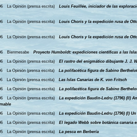
06
La Opinión (prensa escrita)
Louis Feuillée, iniciador de las exploraci
06
La Opinión (prensa escrita)
Louis Choris y la expedición rusa de Ott
06
La Opinión (prensa escrita)
Louis Choris y la expedición rusa de Ott
06
Bienmesabe
Proyecto Humboldt: expediciones científicas a las Isla
06
La Opinión (prensa escrita)
El rastro del enigmático dibujante J. J. 
06
La Opinión (prensa escrita)
La polifacética figura de Sabino Berthelot 
06
La Opinión (prensa escrita)
Las Islas Canarias de K. von Fritsch
06
La Opinión (prensa escrita)
La polifacética figura de Sabino Berthelot
06
La Opinión (prensa escrita)
La expedición Baudin-Ledru (1796) (II) A
amable
06
La Opinión (prensa escrita)
La expedición Baudin-Ledru (1796) (I) Un
06
La Opinión (prensa escrita)
El legado Webb sobre botánica canaria e
05
La Opinión (prensa escrita)
La pesca en Berbería