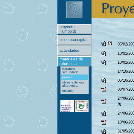
proyecto
Humboldt
biblioteca digital
05/02/20
actividades
10/01/20
materiales de
10/01/20
referencia
literatura
14/10/20
secundaria
prensa
05/10/20
obras externas
al proyecto
08/07/20
enlaces
24/06/20
II)
24/06/20
10/06/20
31/05/20