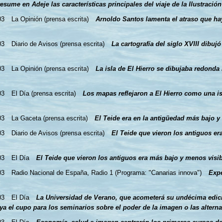
esume en Adeje las características principales del viaje de la Ilustración
03
La Opinión (prensa escrita)
Arnoldo Santos lamenta el atraso que ha
03
Diario de Avisos (prensa escrita)
La cartografía del siglo XVIII dibuj
03
La Opinión (prensa escrita)
La isla de El Hierro se dibujaba redonda 
03
El Día (prensa escrita)
Los mapas reflejaron a El Hierro como una is
03
La Gaceta (prensa escrita)
El Teide era en la antigüedad más bajo y
03
Diario de Avisos (prensa escrita)
El Teide que vieron los antiguos er
03
El Día
El Teide que vieron los antiguos era más bajo y menos visib
03
Radio Nacional de España, Radio 1 (Programa: "Canarias innova")
Expe
03
El Día
La Universidad de Verano, que acometerá su undécima edici
ya el cupo para los seminarios sobre el poder de la imagen o las alterna