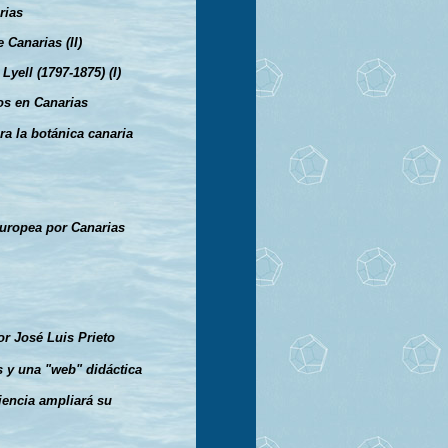
rias
 Canarias (II)
Lyell (1797-1875) (I)
os en Canarias
ra la botánica canaria
 europea por Canarias
r José Luis Prieto
s y una "web" didáctica
iencia ampliará su