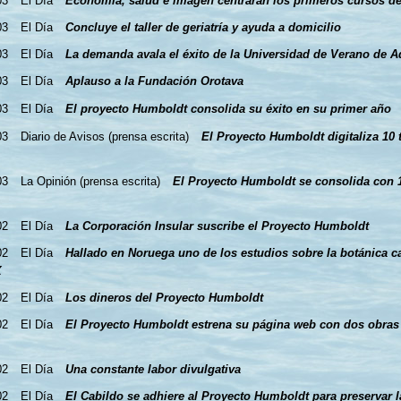
03
El Día
Economía, salud e imagen centrarán los primeros cursos de
03
El Día
Concluye el taller de geriatría y ayuda a domicilio
03
El Día
La demanda avala el éxito de la Universidad de Verano de A
03
El Día
Aplauso a la Fundación Orotava
03
El Día
El proyecto Humboldt consolida su éxito en su primer año
03
Diario de Avisos (prensa escrita)
El Proyecto Humboldt digitaliza 10 t
03
La Opinión (prensa escrita)
El Proyecto Humboldt se consolida con 12
02
El Día
La Corporación Insular suscribe el Proyecto Humboldt
02
El Día
Hallado en Noruega uno de los estudios sobre la botánica c
X
02
El Día
Los dineros del Proyecto Humboldt
02
El Día
El Proyecto Humboldt estrena su página web con dos obras s
02
El Día
Una constante labor divulgativa
02
El Día
El Cabildo se adhiere al Proyecto Humboldt para preservar la