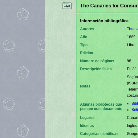
The Canaries for Consum
1325
Información bibliográfica
Autores
Thurst
Año
1889
Tipo
Libro
Edición
Número de páginas
98
Descripción física
En 8°.
Según 
(ISBN:
Notas
Teneri
costum
Bib
Algunas bibliotecas que
poseen este documento
Brit
Lugares
Canar
Idiomas
Inglés
Categorías científicas
Geogra