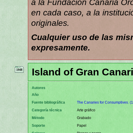
a la Fundación Canaria Orot
en cada caso, a la instituc
originales.
Cualquier uso de las mi
expresamente.
Island of Gran Canar
1948
Autores
Año
Fuente bibliográfica
The Canaries for Consumptives. (
Categoría técnica
Arte gráfico
Método
Grabado
Soporte
Papel