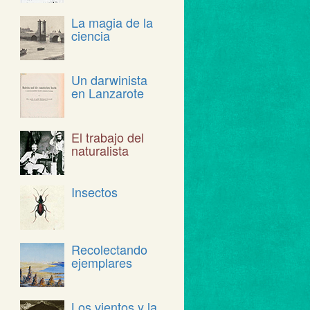
La magia de la
ciencia
Un darwinista
en Lanzarote
El trabajo del
naturalista
Insectos
Recolectando
ejemplares
Los vientos y la