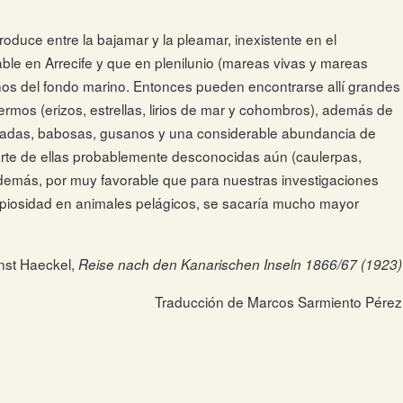
roduce entre la bajamar y la pleamar, inexistente en el
le en Arrecife y que en plenilunio (mareas vivas y mareas
hos del fondo marino. Entonces pueden encontrarse allí grandes
mos (erizos, estrellas, lirios de mar y cohombros), además de
adas, babosas, gusanos y una considerable abundancia de
arte de ellas probablemente desconocidas aún (caulerpas,
lo demás, por muy favorable que para nuestras investigaciones
copiosidad en animales pelágicos, se sacaría mucho mayor
nst Haeckel,
Reise nach den Kanarischen Inseln 1866/67 (1923)
Traducción de Marcos Sarmiento Pérez