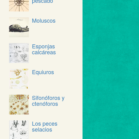
pescado
Moluscos
Esponjas
calcáreas
Equiuros
Sifonóforos y
ctenóforos
Los peces
selacios