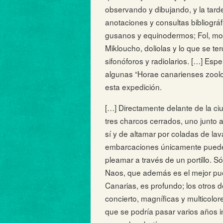
observando y dibujando, y la tar
anotaciones y consultas bibliográf
gusanos y equinodermos; Fol, mol
Mikloucho, doliolas y lo que se te
sifonóforos y radiolarios. […] Espe
algunas “Horae canarienses zoolo
esta expedición.
[…] Directamente delante de la ci
tres charcos cerrados, uno junto 
sí y de altamar por coladas de lav
embarcaciones únicamente pueden
pleamar a través de un portillo. Só
Naos, que además es el mejor puer
Canarias, es profundo; los otros d
concierto, magníficas y multicolor
que se podría pasar varios años i