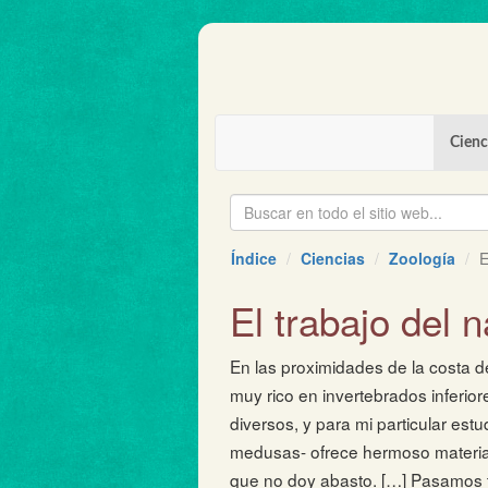
Cienc
Índice
Ciencias
Zoología
E
El trabajo del n
En las proximidades de la costa d
muy rico en invertebrados inferio
diversos, y para mi particular estu
medusas- ofrece hermoso materia
que no doy abasto. […] Pasamos 