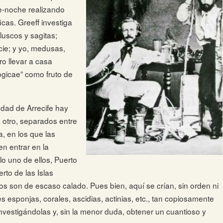
de-noche realizando
icas. Greeff investiga
uscos y sagitas;
rcie; y yo, medusas,
ro llevar a casa
gicae” como fruto de
udad de Arrecife hay
a otro, separados entre
a, en los que las
 entrar en la
lo uno de ellos, Puerto
to de las Islas
os son de escaso calado. Pues bien, aquí se crían, sin orden ni
es esponjas, corales, ascidias, actinias, etc., tan copiosamente
nvestigándolas y, sin la menor duda, obtener un cuantioso y