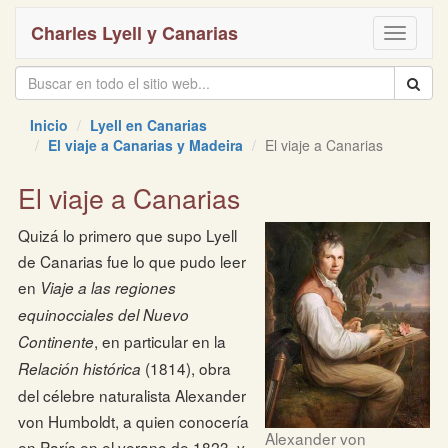
Charles Lyell y Canarias
Toggle
navigati
Inicio
Lyell en Canarias
El viaje a Canarias y Madeira
El viaje a Canarias
El viaje a Canarias
Quizá lo primero que supo Lyell
de Canarias fue lo que pudo leer
en
Viaje a las regiones
equinocciales del Nuevo
, en particular en la
Continente
(1814), obra
Relación histórica
del célebre naturalista Alexander
von Humboldt, a quien conocería
Alexander von
en París en el verano de 1823, y